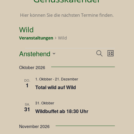
Hier können Sie die nächsten Termine finden.
Wild
Veranstaltungen
Wild
Veranst
Veranstaltungen
Anstehend
Veranstal
Suche
Liste
Ansicht
Datum
Suche
Navigat
Oktober 2026
wählen.
und
1. Oktober
-
21. Dezember
DO.
1
Total wild auf Wild
Ansichten,
Navigation
31. Oktober
SA.
31
Wildbuffet ab 18:30 Uhr
November 2026