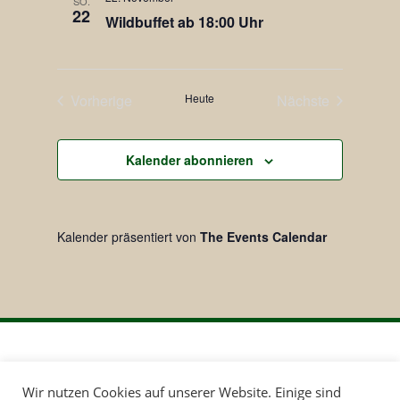
SO.
22
Wildbuffet ab 18:00 Uhr
Vorherige
Heute
Nächste
Veranstaltungen
Veranstaltunge
Kalender abonnieren
Kalender präsentiert von
The Events Calendar
E-Mail:
Wir nutzen Cookies auf unserer Website. Einige sind