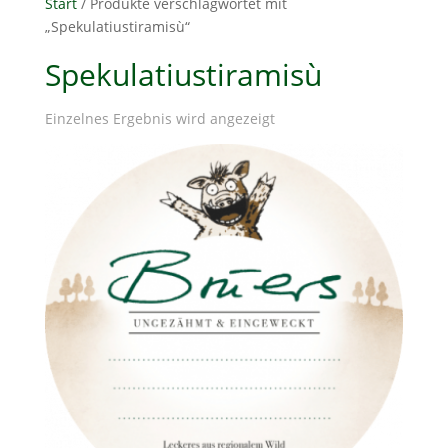
Start
/ Produkte verschlagwortet mit
„Spekulatiustiramisù“
Spekulatiustiramisù
Einzelnes Ergebnis wird angezeigt