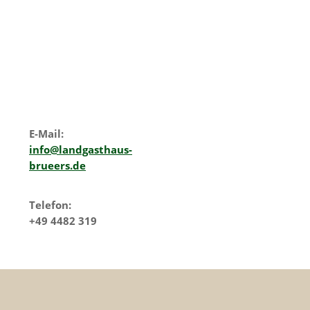
Marokkanischer Abend -a
Juni 9, 2026
E-Mail:
info@landgasthaus-
brueers.de
Telefon:
+49 4482 319