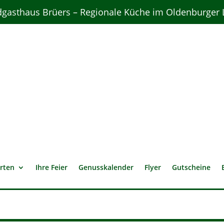
gasthaus Brüers – Regionale Küche im Oldenburger
rten
Ihre Feier
Genusskalender
Flyer
Gutscheine