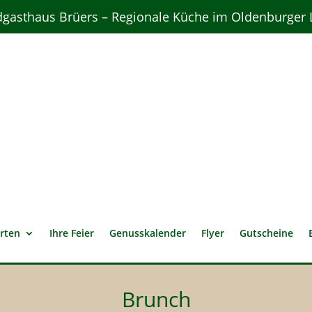
gasthaus Brüers – Regionale Küche im Oldenburger
rten
Ihre Feier
Genusskalender
Flyer
Gutscheine
Brunch