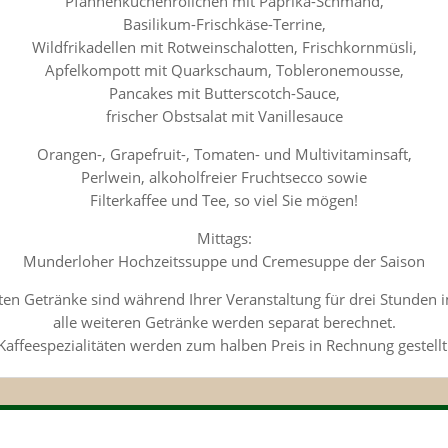
Pfannenkuchenröllchen mit Paprika-Schmand,
Basilikum-Frischkäse-Terrine,
Wildfrikadellen mit Rotweinschalotten, Frischkornmüsli,
Apfelkompott mit Quarkschaum, Tobleronemousse,
Pancakes mit Butterscotch-Sauce,
frischer Obstsalat mit Vanillesauce
Orangen-, Grapefruit-, Tomaten- und Multivitaminsaft,
Perlwein, alkoholfreier Fruchtsecco sowie
Filterkaffee und Tee, so viel Sie mögen!
Mittags:
Munderloher Hochzeitssuppe und Cremesuppe der Saison
en Getränke sind während Ihrer Veranstaltung für drei Stunden i
alle weiteren Getränke werden separat berechnet.
Kaffeespezialitäten werden zum halben Preis in Rechnung gestellt