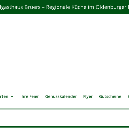
gasthaus Brüers – Regionale Küche im Oldenburger
rten
Ihre Feier
Genusskalender
Flyer
Gutscheine